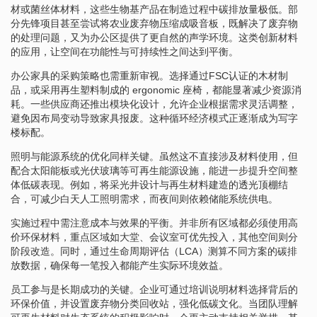
材或菌丝体材料，这些生物基产品在制造过程中碳排放量极低。部
分先锋项目甚至尝试将农业废弃物压缩成吸音板，既解决了废弃物
的处理问题，又为办公区提供了更自然的声学环境。这类创新材料
的应用，让空间在功能性与可持续性之间达到平衡。
办公家具的采购策略也需重新审视。选择通过FSC认证的木材制
品，或采用再生塑料制成的 ergonomic 座椅，都能显著减少资源消
耗。一些供应商还推出模块化设计，允许企业根据需求灵活调整，
避免因布局变动导致家具报废。这种循环经济模式正逐渐成为写字
楼标配。
照明与能源系统的优化同样关键。虽然这不直接涉及材料使用，但
配合太阳能板或光伏玻璃等可再生能源设施，能进一步提升空间整
体低碳表现。例如，将采光井设计与再生材料建造的透光顶棚结
合，可减少白天人工照明需求，而夜间则依赖储能系统供电。
实施过程中需注意成本与效果的平衡。并非所有区域都必须使用高
价环保材料，重点区域如大堂、会议室可优先投入，其他空间则分
阶段改造。同时，通过生命周期评估（LCA）测算不同方案的碳排
放数据，确保每一笔投入都能产生实际环境效益。
员工参与是长期成功的关键。企业可通过培训说明材料选择背后的
环保价值，并设置废弃物分类回收站，强化低碳文化。当团队理解