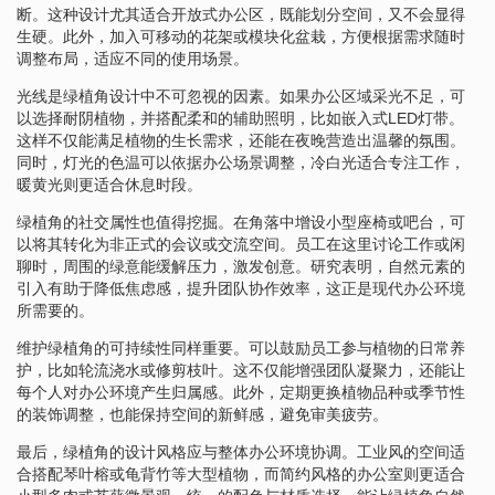
断。这种设计尤其适合开放式办公区，既能划分空间，又不会显得
生硬。此外，加入可移动的花架或模块化盆栽，方便根据需求随时
调整布局，适应不同的使用场景。
光线是绿植角设计中不可忽视的因素。如果办公区域采光不足，可
以选择耐阴植物，并搭配柔和的辅助照明，比如嵌入式LED灯带。
这样不仅能满足植物的生长需求，还能在夜晚营造出温馨的氛围。
同时，灯光的色温可以依据办公场景调整，冷白光适合专注工作，
暖黄光则更适合休息时段。
绿植角的社交属性也值得挖掘。在角落中增设小型座椅或吧台，可
以将其转化为非正式的会议或交流空间。员工在这里讨论工作或闲
聊时，周围的绿意能缓解压力，激发创意。研究表明，自然元素的
引入有助于降低焦虑感，提升团队协作效率，这正是现代办公环境
所需要的。
维护绿植角的可持续性同样重要。可以鼓励员工参与植物的日常养
护，比如轮流浇水或修剪枝叶。这不仅能增强团队凝聚力，还能让
每个人对办公环境产生归属感。此外，定期更换植物品种或季节性
的装饰调整，也能保持空间的新鲜感，避免审美疲劳。
最后，绿植角的设计风格应与整体办公环境协调。工业风的空间适
合搭配琴叶榕或龟背竹等大型植物，而简约风格的办公室则更适合