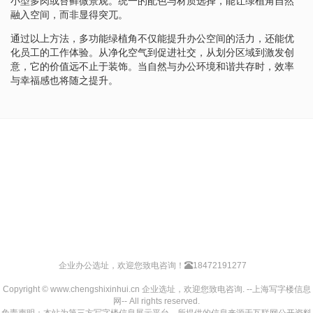
小型多肉或苔藓微景观。统一的配色与材质选择，能让绿植角自然
融入空间，而非显得突兀。
通过以上方法，多功能绿植角不仅能提升办公空间的活力，还能优
化员工的工作体验。从净化空气到促进社交，从划分区域到激发创
意，它的价值远不止于装饰。当自然与办公环境和谐共存时，效率
与幸福感也将随之提升。
企业办公选址，欢迎您致电咨询！
18472191277
Copyright © www.chengshixinhui.cn 企业选址，欢迎您致电咨询. --上海写字楼信息
网-- All rights reserved.
免责声明：本站为第三方写字楼信息展示平台，所提供的信息来源于互联网公开资料