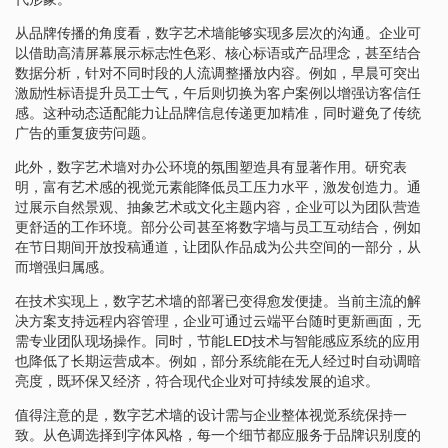
从品牌传播的角度看，数字艺术墙能够实现多层次的沟通。企业可
以借助高清屏幕展示标志性色彩、核心标语或产品理念，甚至结合
数据分析，针对不同时段的人流调整播放内容。例如，早晨可突出
激励性标语提升员工士气，午后则切换为客户案例以增强访客信任
感。这种动态适配能力让品牌信息传递更加精准，同时避免了传统
广告的重复疲劳问题。
此外，数字艺术墙对办公环境的氛围塑造具有显著作用。研究表
明，富有艺术感的视觉元素能降低员工压力水平，激发创造力。通
过展示自然景观、抽象艺术或文化主题内容，企业可以为团队营造
更舒适的工作环境。部分公司甚至将数字墙与员工互动结合，例如
在节日期间开放投稿通道，让团队作品成为公共空间的一部分，从
而增强归属感。
在技术实现上，数字艺术墙的部署已变得愈发便捷。当前主流的解
决方案支持远程内容管理，企业可通过云端平台随时更新画面，无
需专业团队现场操作。同时，节能LED技术与智能感应系统的应用
也降低了长期运营成本。例如，部分系统能在无人经过时自动调暗
亮度，既环保又经济，符合现代企业对可持续发展的追求。
值得注意的是，数字艺术墙的设计需与企业整体视觉系统保持一
致。从色调选择到字体风格，每一个细节都应服务于品牌识别度的